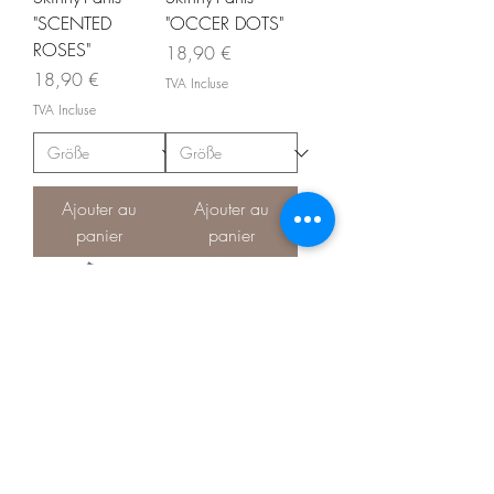
"SCENTED
"OCCER DOTS"
ROSES"
Prix
18,90 €
Prix
18,90 €
TVA Incluse
TVA Incluse
Ajouter au
Ajouter au
panier
panier
Skinny-Pants
Skinny-Pants
"CHARMING
"BEWITCHED
BIRDS"
FALL"