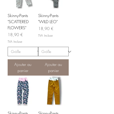
Skinny-Pants
Skinny-Pants
"SCATTERED
"WILD LEO"
FLOWERS"
Prix
18,90 €
Prix
18,90 €
TVA Incluse
TVA Incluse
Ajouter au
Ajouter au
panier
panier
Skinny-Pants
Skinny-Pants