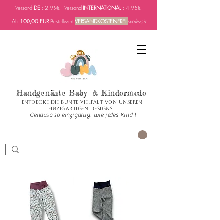
Versand
DE
: 2.95€ Versand
INTERNATIONAL
: 4.95€
Ab
100,00 EUR
Bestellwert
VERSANDKOSTENFREI
weltweit
Handgenähte Baby- & Kindermode
Entdecke die bunte Vielfalt von unseren
einzigartigen Designs.
Genauso so einzigartig, wie jedes Kind !
PANIER