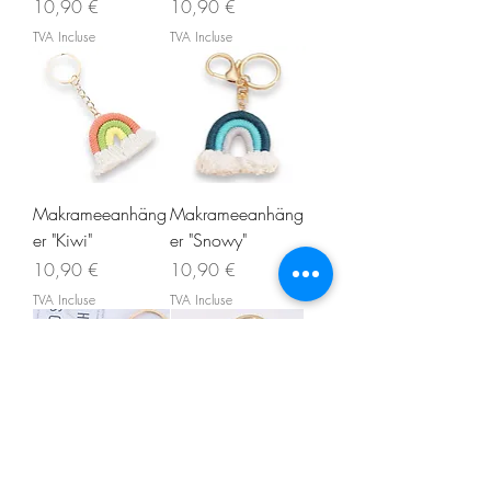
Prix
Prix
10,90 €
10,90 €
TVA Incluse
TVA Incluse
Makrameeanhäng
Makrameeanhäng
er "Kiwi"
er "Snowy"
Prix
Prix
10,90 €
10,90 €
TVA Incluse
TVA Incluse
Makrameeanhäng
Makrameeanhäng