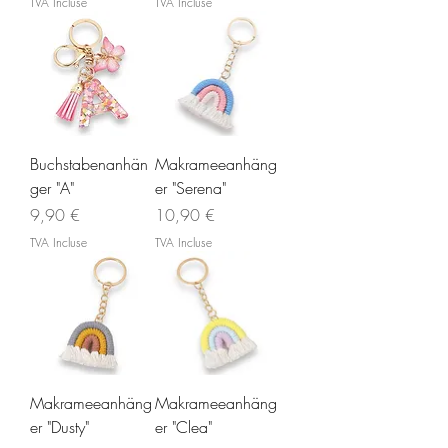
TVA Incluse
TVA Incluse
Buchstabenanhän
Makrameeanhäng
ger "A"
er "Serena"
Prix
Prix
9,90 €
10,90 €
TVA Incluse
TVA Incluse
Makrameeanhäng
Makrameeanhäng
er "Dusty"
er "Clea"