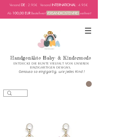
Versand
DE
: 2.95€ Versand
INTERNATIONAL
: 4.95€
Ab
100,00 EUR
Bestellwert
VERSANDKOSTENFREI
weltweit
Handgenähte Baby- & Kindermode
Entdecke die bunte Vielfalt von unseren
einzigartigen Designs.
Genauso so einzigartig, wie jedes Kind !
PANIER