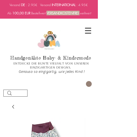
Versand
DE
: 2.95€ Versand
INTERNATIONAL
: 4.95€
Ab
100,00 EUR
Bestellwert
VERSANDKOSTENFREI
weltweit
Handgenähte Baby- & Kindermode
Entdecke die bunte Vielfalt von unseren
einzigartigen Designs.
Genauso so einzigartig, wie jedes Kind !
PANIER