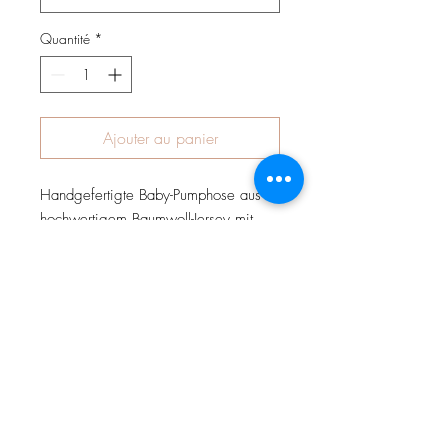
Quantité
*
Ajouter au panier
Handgefertigte Baby-Pumphose aus
hochwertigem Baumwoll-Jersey mit
hohem Bündchen zum Schutz des
Rückens Ihres Kindes. Die Hose ist
weit geschnitten, hat keine
Seitennähte und ermöglicht somit
absolute Bewegungsfreiheit.
Wahlweise kann die Hose mit
Teddyplüsch (Innenfutter) vernäht
werden und somit ohne Bedenken in