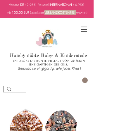
Versand
DE
: 2.95€ Versand
INTERNATIONAL
: 4.95€
Ab
100,00 EUR
Bestellwert
VERSANDKOSTENFREI
weltweit
Handgenähte Baby- & Kindermode
Entdecke die bunte Vielfalt von unseren
einzigartigen Designs.
Genauso so einzigartig, wie jedes Kind !
CART