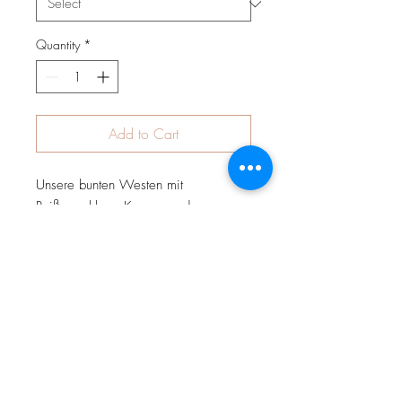
Quantity
*
Add to Cart
Unsere bunten Westen mit
Reißverschluss, Kapuze und
Jackentaschen zum schnell-
drüberziehen bei jedem Wetter. Sie
bestehen aus weichem
Baumwolljersey mit bunten, fröhlichen
Motiven und können wahlweise mit
Jersey, Fleece oder Teddyplüsch
gefüttert werden. Westen sind perfekt
für Aktivitäten an der frischen Luft. Sie
halten schön warm ohne die