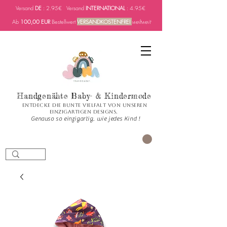
Versand
DE
: 2.95€ Versand
INTERNATIONAL
: 4.95€
Ab
100,00 EUR
Bestellwert
VERSANDKOSTENFREI
weltweit
Handgenähte Baby- & Kindermode
Entdecke die bunte Vielfalt von unseren
einzigartigen Designs.
Genauso so einzigartig, wie jedes Kind !
CART