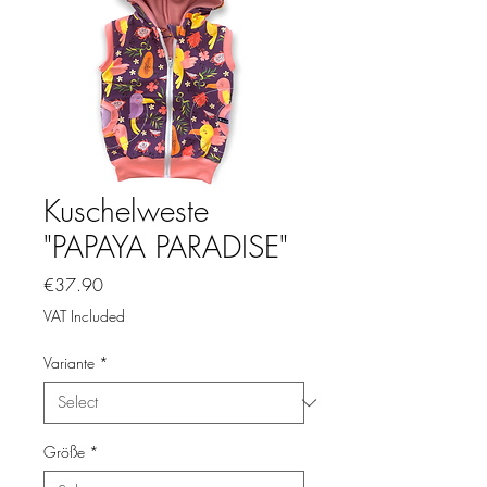
Kuschelweste
"PAPAYA PARADISE"
Price
€37.90
VAT Included
Variante
*
Größe
*