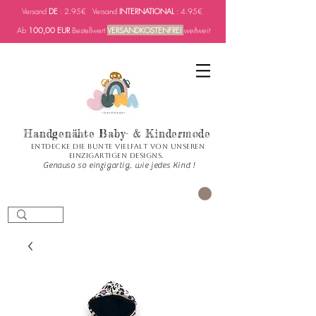
Versand
DE
: 2.95€ Versand
INTERNATIONAL
: 4.95€
Ab
100,00 EUR
Bestellwert
VERSANDKOSTENFREI
weltweit
Handgenähte Baby- & Kindermode
Entdecke die bunte Vielfalt von unseren
einzigartigen Designs.
Genauso so einzigartig, wie jedes Kind !
CART