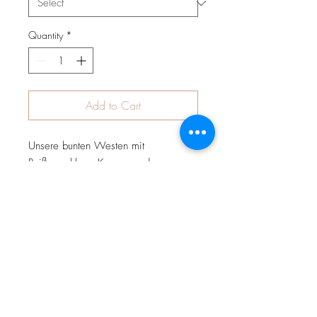
Quantity
*
Add to Cart
Unsere bunten Westen mit
Reißverschluss, Kapuze und
Jackentaschen zum schnell-
drüberziehen bei jedem Wetter. Sie
bestehen aus weichem
Baumwolljersey mit bunten, fröhlichen
Motiven und können wahlweise mit
Jersey, Fleece oder Teddyplüsch
gefüttert werden. Westen sind perfekt
für Aktivitäten an der frischen Luft. Sie
halten schön warm ohne die