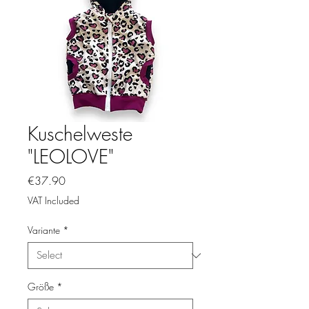
Kuschelweste
"LEOLOVE"
Price
€37.90
VAT Included
Variante
*
Größe
*