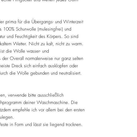
 der prima für die Übergangs- und Winterzeit
us 100% Schurwolle (mulesingfrei) und
atur und Feuchtigkeit des Körpers. So sind
kaltem Wetter. Nicht zu kalt, nicht zu warm.
ist die Wolle wasser- und
 der Overall normalerweise nur ganz selten
iste Dreck sich einfach ausklopfen oder
urch die Wolle gebunden und neutralisiert.
en, verwende bitte ausschließlich
chprogramm deiner Waschmaschine. Die
tzdem empfehle ich vor allem bei den ersten
ulegen.
te in Form und lässt sie liegend trocknen.