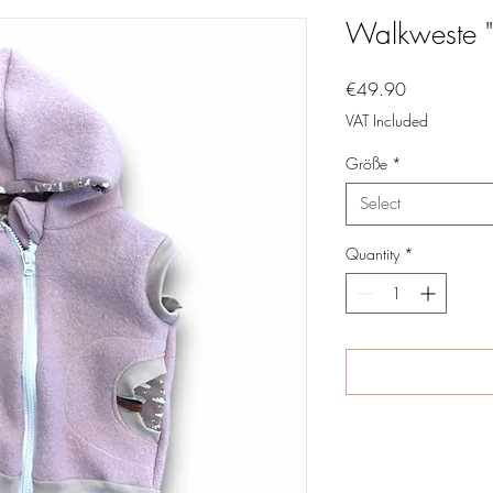
Walkweste "
Price
€49.90
VAT Included
Größe
*
Select
Quantity
*