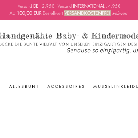
Versand
DE
: 2.95€ Versand
INTERNATIONAL
: 4.95€
Ab
100,00 EUR
Bestellwert
VERSANDKOSTENFREI
weltweit
Handgenähte Baby- & Kindermod
decke die bunte Vielfalt von unseren einzigartigen Des
Genauso so einzigartig, wi
A L L E S B U N T
A C C E S S O I R E S
M U S S E L I N K L E I D