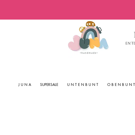
Ent
J U N A
SUPERSALE
U N T E N B U N T
O B E N B U N T