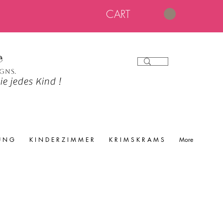
CART
e
igns.
e jedes Kind !
 U N G
K I N D E R Z I M M E R
K R I M S K R A M S
More