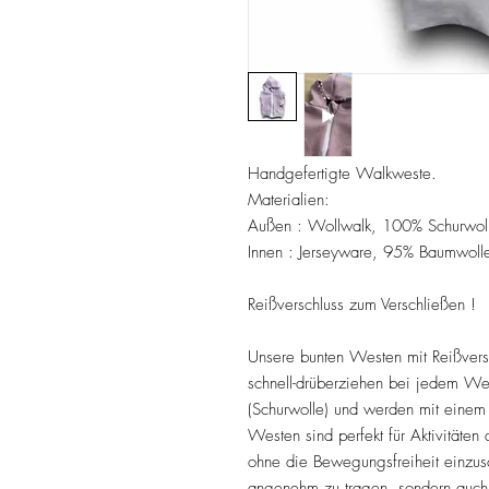
Handgefertigte Walkweste.
Materialien:
Außen : Wollwalk, 100% Schurwol
Innen : Jerseyware, 95% Baumwolle
Reißverschluss zum Verschließen !
Unsere bunten Westen mit Reißvers
schnell-drüberziehen bei jedem Wet
(Schurwolle) und werden mit einem 
Westen sind perfekt für Aktivitäten 
ohne die Bewegungsfreiheit einzusc
angenehm zu tragen, sondern auch 