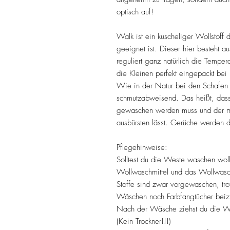
optisch auf!
Walk ist ein kuscheliger Wollstoff
geeignet ist. Dieser hier besteht a
reguliert ganz natürlich die Temper
die Kleinen perfekt eingepackt bei 
Wie in der Natur bei den Schafen 
schmutzabweisend. Das heißt, dass
gewaschen werden muss und der me
ausbürsten lässt. Gerüche werden d
Pflegehinweise:
Solltest du die Weste waschen woll
Wollwaschmittel und das Wollwas
Stoffe sind zwar vorgewaschen, tro
Wäschen noch Farbfangtücher beiz
Nach der Wäsche ziehst du die Wes
(Kein Trockner!!!)