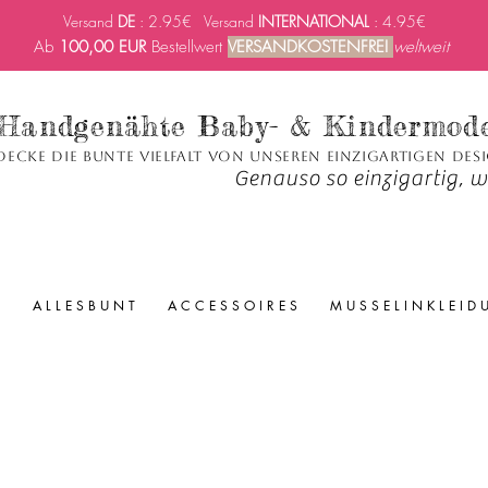
Versand
DE
: 2.95€ Versand
INTERNATIONAL
: 4.95€
Ab
100,00 EUR
Bestellwert
VERSANDKOSTENFREI
weltweit
Handgenähte Baby- & Kindermod
decke die bunte Vielfalt von unseren einzigartigen Des
Genauso so einzigartig, wi
A L L E S B U N T
A C C E S S O I R E S
M U S S E L I N K L E I D