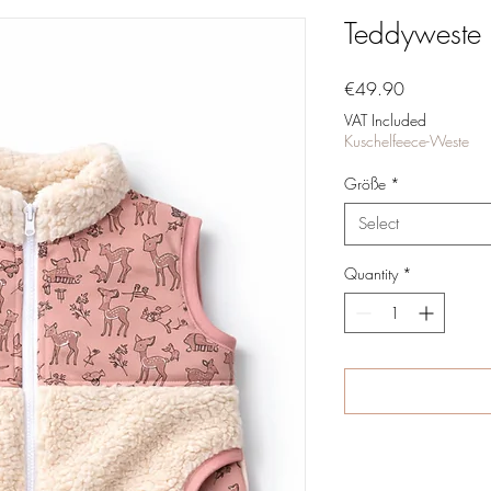
Teddyweste
Price
€49.90
VAT Included
Kuschelfeece-Weste
Größe
*
Select
Quantity
*