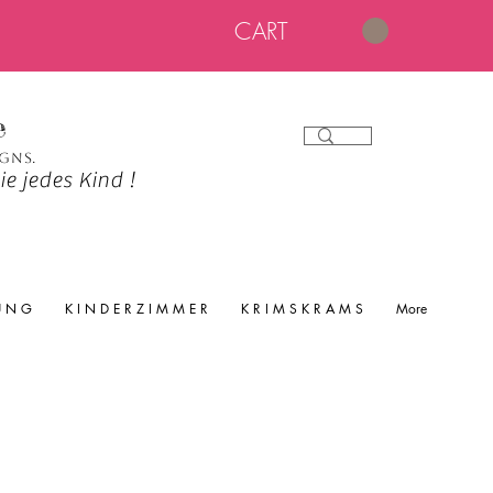
CART
e
igns.
e jedes Kind !
 U N G
K I N D E R Z I M M E R
K R I M S K R A M S
More