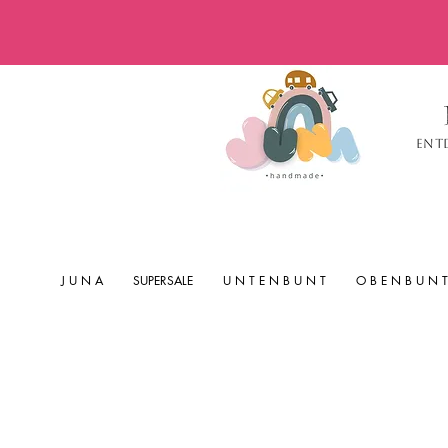
Ent
J U N A
SUPERSALE
U N T E N B U N T
O B E N B U N T