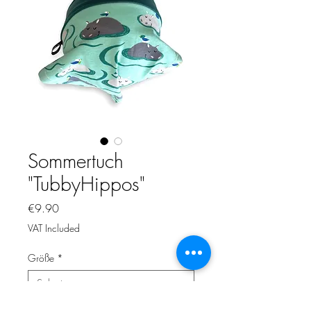
Sommertuch
"TubbyHippos"
Price
€9.90
VAT Included
Größe
*