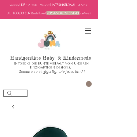
Versand
DE
: 2.95€ Versand
INTERNATIONAL
: 4.95€
Ab
100,00 EUR
Bestellwert
VERSANDKOSTENFREI
weltweit
Handgenähte Baby- & Kindermode
Entdecke die bunte Vielfalt von unseren
einzigartigen Designs.
Genauso so einzigartig, wie jedes Kind !
CART