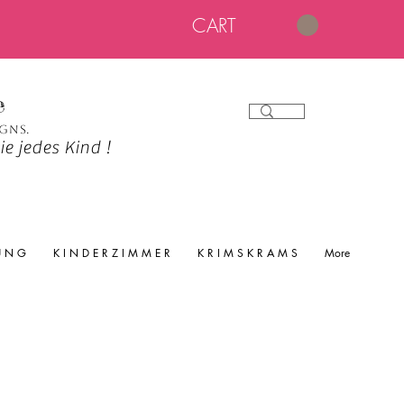
CART
e
igns.
e jedes Kind !
 U N G
K I N D E R Z I M M E R
K R I M S K R A M S
More