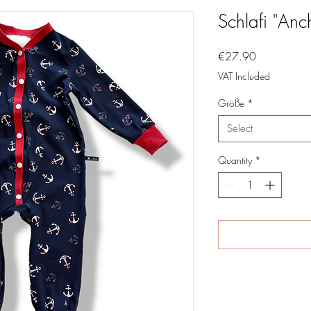
Schlafi "Anc
Price
€27.90
VAT Included
Größe
*
Select
Quantity
*