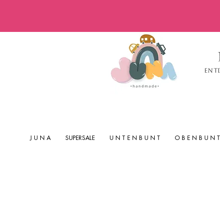
Ent
J U N A
SUPERSALE
U N T E N B U N T
O B E N B U N T