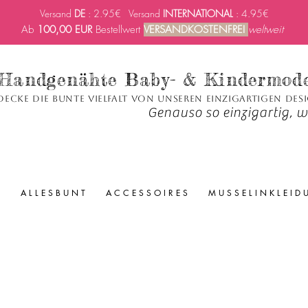
Versand
DE
: 2.95€ Versand
INTERNATIONAL
: 4.95€
Ab
100,00 EUR
Bestellwert
VERSANDKOSTENFREI
weltweit
Handgenähte Baby- & Kindermod
decke die bunte Vielfalt von unseren einzigartigen Des
Genauso so einzigartig, wi
A L L E S B U N T
A C C E S S O I R E S
M U S S E L I N K L E I D