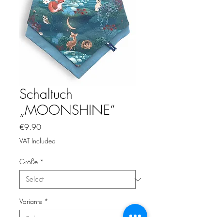
Schaltuch
„MOONSHINE“
Price
€9.90
VAT Included
Größe
*
Variante
*