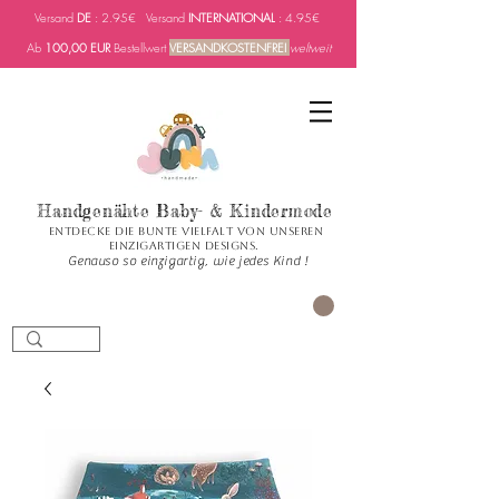
Versand
DE
: 2.95€ Versand
INTERNATIONAL
: 4.95€
Ab
100,00 EUR
Bestellwert
VERSANDKOSTENFREI
weltweit
Handgenähte Baby- & Kindermode
Entdecke die bunte Vielfalt von unseren
einzigartigen Designs.
Genauso so einzigartig, wie jedes Kind !
CART