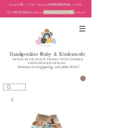
Versand
DE
: 2.95€ Versand
INTERNATIONAL
: 4.95€
Ab
100,00 EUR
Bestellwert
VERSANDKOSTENFREI
weltweit
Handgenähte Baby- & Kindermode
Entdecke die bunte Vielfalt von unseren
einzigartigen Designs.
Genauso so einzigartig, wie jedes Kind !
CART