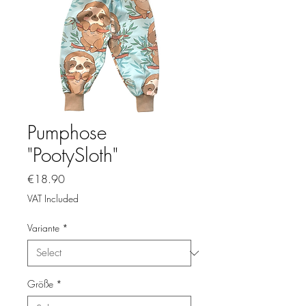
Pumphose
"PootySloth"
Price
€18.90
VAT Included
Variante
*
Größe
*