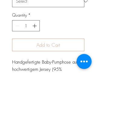
Quantity
*
Add to Cart
Handgefertigte Baby-Pumphose aus
hochwertigem Jersey (95%
Baumwolle, 5% Elasthan) mit hohem
Bündchen zum Schutz des Rückens
Ihres Kindes. Die Hose ist weit
geschnitten, hat keine Seitennähte und
ermöglicht somit absolute
Bewegungsfreiheit.
Wahlweise kann die Hose mit
Teddyplüsch (Innenfutter) vernäht