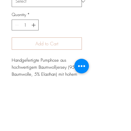
Quantity
*
Add to Cart
Handgefertigte Pumphose aus
hochwertigem Baumwolljersey (95%
Baumwolle, 5% Elasthan) mit hohem
Bündchen zum Schutz des Rückens
Ihres Kindes. Die Hose ist weit
geschnitten, hat keine Seitennähte und
ermöglicht somit absolute
Bewegungsfreiheit.
Wahlweise kann die Hose mit
Teddyplüsch (Innenfutter) vernäht