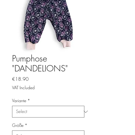
Pumphose
"DANDELIONS"
Price
€18.90
VAT Included
Variante
*
Größe
*