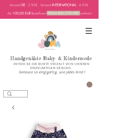
Versand
DE
: 2.95€ Versand
INTERNATIONAL
: 4.95€
Ab
100,00 EUR
Bestellwert
VERSANDKOSTENFREI
weltweit
Handgenähte Baby- & Kindermode
Entdecke die bunte Vielfalt von unseren
einzigartigen Designs.
Genauso so einzigartig, wie jedes Kind !
CART