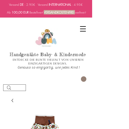
Versand
DE
: 2.95€ Versand
INTERNATIONAL
: 4.95€
Ab
100,00 EUR
Bestellwert
VERSANDKOSTENFREI
weltweit
Handgenähte Baby- & Kindermode
Entdecke die bunte Vielfalt von unseren
einzigartigen Designs.
Genauso so einzigartig, wie jedes Kind !
CART