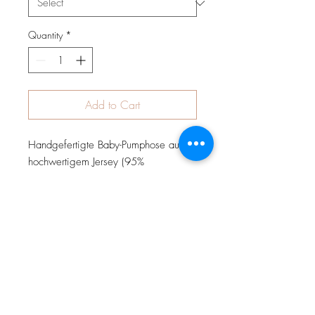
Quantity
*
Add to Cart
Handgefertigte Baby-Pumphose aus
hochwertigem Jersey (95%
Baumwolle, 5% Elasthan) mit hohem
Bündchen zum Schutz des Rückens
Ihres Kindes. Die Hose ist weit
geschnitten, hat keine Seitennähte und
ermöglicht somit absolute
Bewegungsfreiheit.
Wahlweise kann die Hose mit
Teddyplüsch (Innenfutter) vernäht