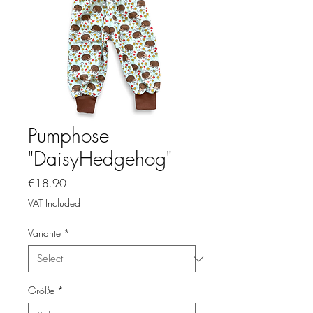
Pumphose
"DaisyHedgehog"
Price
€18.90
VAT Included
Variante
*
Größe
*