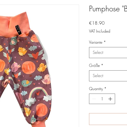
Pumphose "B
Price
€18.90
VAT Included
Variante
*
Select
Größe
*
Select
Quantity
*