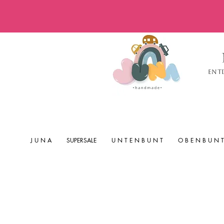
Ent
J U N A
SUPERSALE
U N T E N B U N T
O B E N B U N T