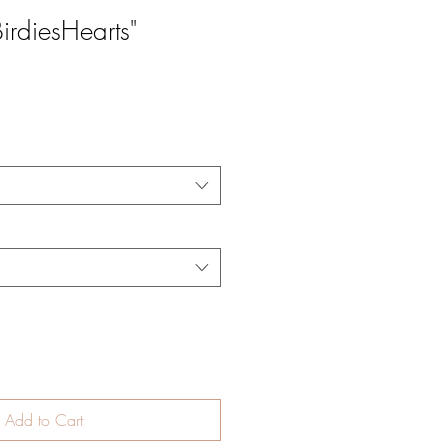
irdiesHearts"
Add to Cart