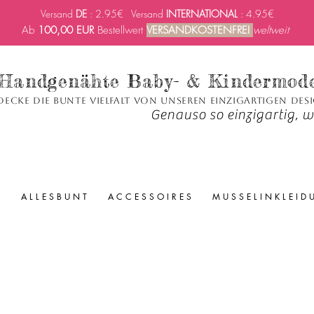
Versand
DE
: 2.95€ Versand
INTERNATIONAL
: 4.95€
Ab
100,00 EUR
Bestellwert
VERSANDKOSTENFREI
weltweit
Handgenähte Baby- & Kindermod
decke die bunte Vielfalt von unseren einzigartigen Des
Genauso so einzigartig, wi
A L L E S B U N T
A C C E S S O I R E S
M U S S E L I N K L E I D