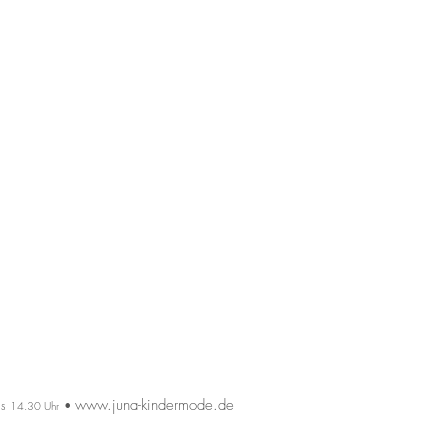
www.juna-kindermode.de
is
•
14.30 Uhr