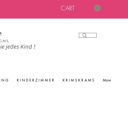
CART
e
igns.
e jedes Kind !
 U N G
K I N D E R Z I M M E R
K R I M S K R A M S
More