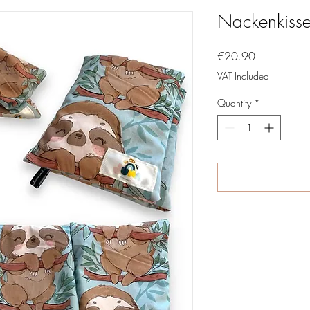
Nackenkisse
Price
€20.90
VAT Included
Quantity
*