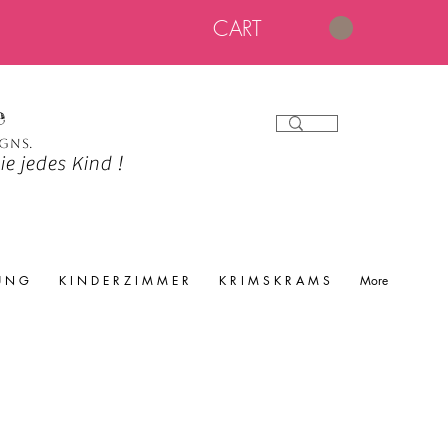
CART
e
igns.
e jedes Kind !
 U N G
K I N D E R Z I M M E R
K R I M S K R A M S
More