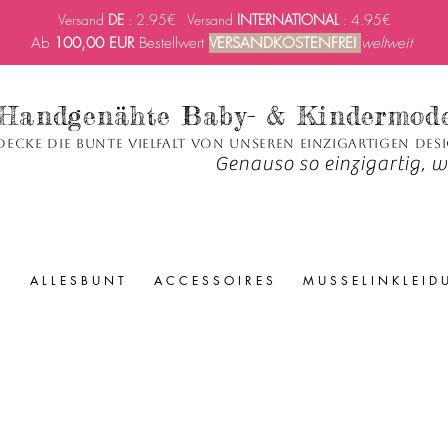
Versand
DE
: 2.95€ Versand
INTERNATIONAL
: 4.95€
Ab
100,00 EUR
Bestellwert
VERSANDKOSTENFREI
weltweit
Handgenähte Baby- & Kindermod
decke die bunte Vielfalt von unseren einzigartigen Des
Genauso so einzigartig, wi
A L L E S B U N T
A C C E S S O I R E S
M U S S E L I N K L E I D