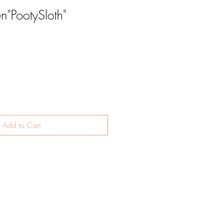
n"PootySloth"
Add to Cart