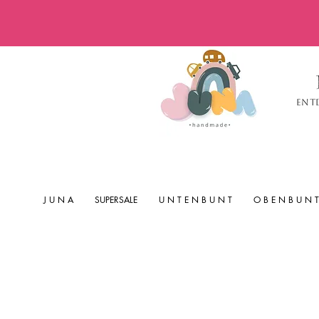
Ent
J U N A
SUPERSALE
U N T E N B U N T
O B E N B U N T