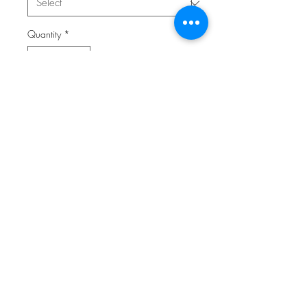
Quantity
*
Add to Cart
Loopschal aus hochwertigem Jersey
(95% Baumwolle, 5% Elasthan).
Doppelseitiger Jerseystoff, wahlweise
auch mit Fleece oder Teddyplüsch
unterlegt.
[Größe nach Alter]
© 2014 by Nastasja Symanzick
• Lennestraße 42 •
58840 Plettenberg • Öffnungszeiten : Montag bis Freitag von