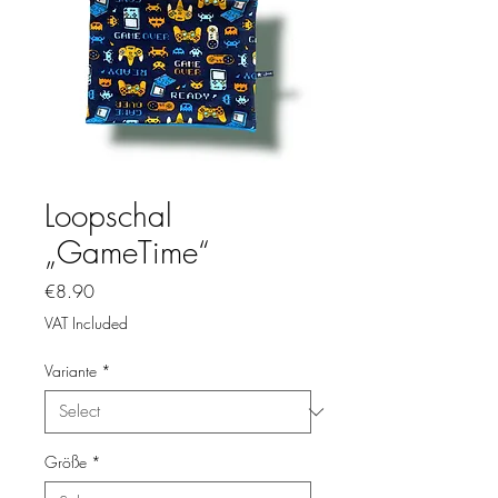
Loopschal
„GameTime“
Price
€8.90
VAT Included
Variante
*
Größe
*