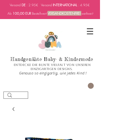
Versand
DE
: 2.95€ Versand
INTERNATIONAL
: 4.95€
Ab
100,00 EUR
Bestellwert
VERSANDKOSTENFREI
weltweit
Handgenähte Baby- & Kindermode
Entdecke die bunte Vielfalt von unseren
einzigartigen Designs.
Genauso so einzigartig, wie jedes Kind !
CART