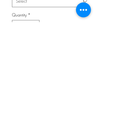
Quantity
*
Add to Cart
Loopschal aus hochwertigem Jersey
(95% Baumwolle, 5% Elasthan).
Doppelseitiger Jerseystoff, wahlweise
auch mit Fleece oder Teddyplüsch
unterlegt.
[Größe nach Alter]
© 2014 by Nastasja Symanzick
• Lennestraße 42 •
58840 Plettenberg • Öffnungszeiten : Montag bis Freitag von