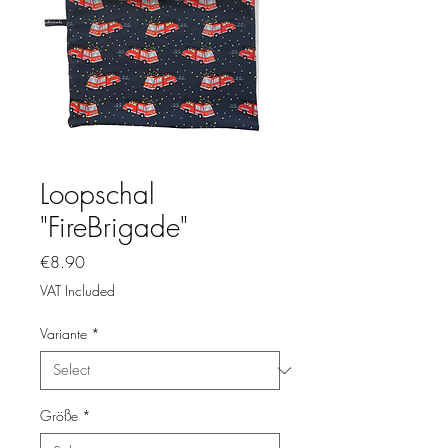
Loopschal
"FireBrigade"
Price
€8.90
VAT Included
Variante
*
Größe
*