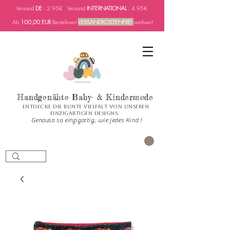
Versand
DE
: 2.95€ Versand
INTERNATIONAL
: 4.95€
Ab
100,00 EUR
Bestellwert
VERSANDKOSTENFREI
weltweit
Handgenähte Baby- & Kindermode
Entdecke die bunte Vielfalt von unseren
einzigartigen Designs.
Genauso so einzigartig, wie jedes Kind !
CART