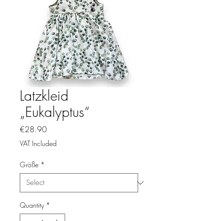
Latzkleid
„Eukalyptus“
Price
€28.90
VAT Included
Größe
*
Quantity
*