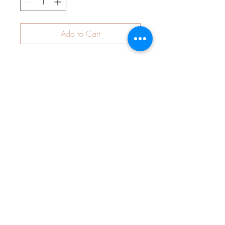
Add to Cart
Musselin-Latzkleidchen, handgenäht
aus dem Motivstoff "Rainbow". Unsere
Kleidchen werden mit Raffungen
verarbeitet, um einen hohen
Tragekomfort und wunderschönste
Prinzessinnenoptik zu garantieren.
Durch den Latz ist das Kleid über viele
Monate bis Jahre tragbar und kann
sowohl in der kalten-, als auch der
warmen Jahreszeit getragen werden.
Sie sind super-bequem und ein
absolutes Muss im Kleiderschrank
unserer Kleinen.