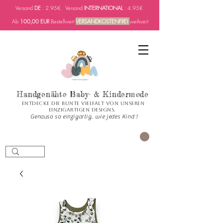
Versand
DE
: 2.95€ Versand
INTERNATIONAL
: 4.95€
Ab
100,00 EUR
Bestellwert
VERSANDKOSTENFREI
weltweit
Handgenähte Baby- & Kindermode
Entdecke die bunte Vielfalt von unseren
einzigartigen Designs.
Genauso so einzigartig, wie jedes Kind !
CART