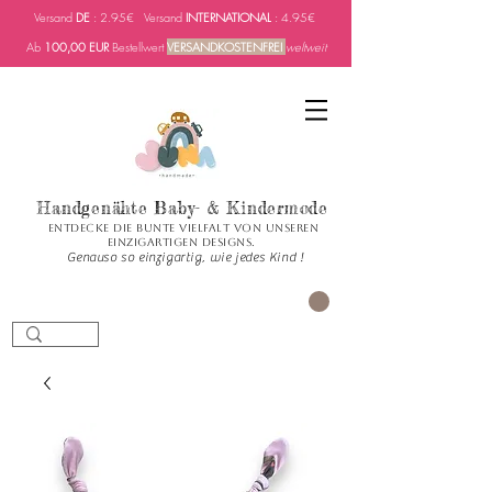
Versand
DE
: 2.95€ Versand
INTERNATIONAL
: 4.95€
Ab
100,00 EUR
Bestellwert
VERSANDKOSTENFREI
weltweit
Handgenähte Baby- & Kindermode
Entdecke die bunte Vielfalt von unseren
einzigartigen Designs.
Genauso so einzigartig, wie jedes Kind !
CART