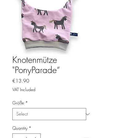
Knotenmütze
"PonyParade“
Price
€13.90
VAT Included
Größe
*
Quantity
*