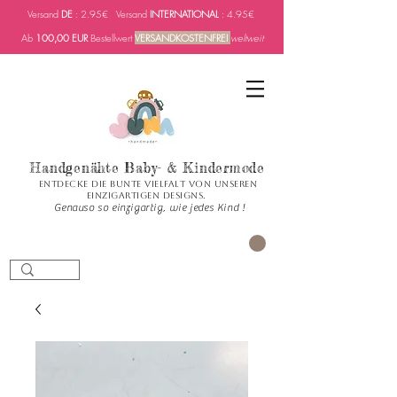
Versand
DE
: 2.95€ Versand
INTERNATIONAL
: 4.95€
Ab
100,00 EUR
Bestellwert
VERSANDKOSTENFREI
weltweit
Handgenähte Baby- & Kindermode
Entdecke die bunte Vielfalt von unseren
einzigartigen Designs.
Genauso so einzigartig, wie jedes Kind !
CART