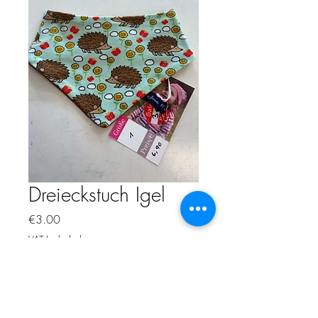
Dreieckstuch Igel
Price
€3.00
VAT Included
Quantity
*