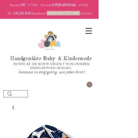
Versand
DE
: 2.95€ Versand
INTERNATIONAL
: 4.95€
Ab
100,00 EUR
Bestellwert
VERSANDKOSTENFREI
weltweit
Handgenähte Baby- & Kindermode
Entdecke die bunte Vielfalt von unseren
einzigartigen Designs.
Genauso so einzigartig, wie jedes Kind !
CART