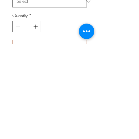
Quantity
*
Add to Cart
Unsere wendbaren Beaniemütze aus
hochwertigem Jersey (95%
Baumwolle, 5% Elasthan) passen sich
perfekt der Kopfform des Kindes an.
Doppelseitiger Jerseystoff, wahlweise
auch mit Fleece oder Teddyplüsch
unterlegt.
✓ kuschelig weich & wärmend
✓ super bequem & elastisch
✓ individuell, stylisch und ein Unikat!