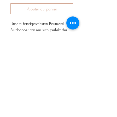
Ajouter au panier
Unsere handgestrickten Baumwoll-
Stirnbänder passen sich perfekt der
Kopfform an. Die Bio-Baumwolle von
Juna ist ein angenehm weiches
Material und sieht dazu noch super-
schick aus. Bitte geben Sie bei
Bestellung den genauen Kopfumfang
Ihres Kindes an. Die Stirnbänder sind
elastisch und passen somit über einen
sehr langen Zeitraum.
Beispiel : Kind hat Kopfumfang 49cm
- dann ist Größe 45-47-49 die
Richtige. Eine größere Größe würde
dem Kind noch ins Gesicht rutschen.