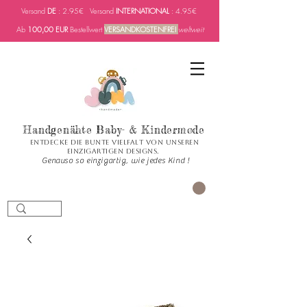
Versand
DE
: 2.95€ Versand
INTERNATIONAL
: 4.95€
Ab
100,00 EUR
Bestellwert
VERSANDKOSTENFREI
weltweit
Handgenähte Baby- & Kindermode
Entdecke die bunte Vielfalt von unseren
einzigartigen Designs.
Genauso so einzigartig, wie jedes Kind !
PANIER