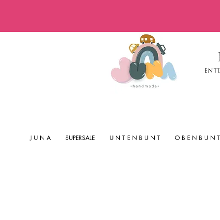
Ent
J U N A
SUPERSALE
U N T E N B U N T
O B E N B U N T