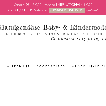
Versand
DE
: 2.95€ Versand
INTERNATIONAL
: 4.95€
Ab
100,00 EUR
Bestellwert
VERSANDKOSTENFREI
weltweit
Handgenähte Baby- & Kindermod
decke die bunte Vielfalt von unseren einzigartigen Des
Genauso so einzigartig, wi
A L L E S B U N T
A C C E S S O I R E S
M U S S E L I N K L E I D