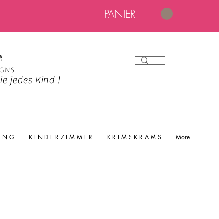
PANIER
e
igns.
e jedes Kind !
 U N G
K I N D E R Z I M M E R
K R I M S K R A M S
More