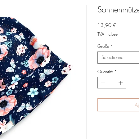
Sonnenmütz
Prix
13,90 €
TVA Incluse
Größe
*
Sélectionner
Quantité
*
Aj