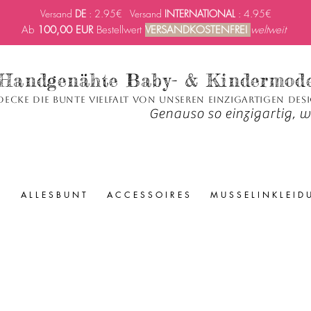
Versand
DE
: 2.95€ Versand
INTERNATIONAL
: 4.95€
Ab
100,00 EUR
Bestellwert
VERSANDKOSTENFREI
weltweit
Handgenähte Baby- & Kindermod
decke die bunte Vielfalt von unseren einzigartigen Des
Genauso so einzigartig, wi
A L L E S B U N T
A C C E S S O I R E S
M U S S E L I N K L E I D