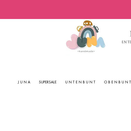
Ent
J U N A
SUPERSALE
U N T E N B U N T
O B E N B U N T