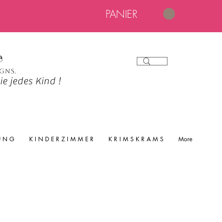
PANIER
e
igns.
e jedes Kind !
 U N G
K I N D E R Z I M M E R
K R I M S K R A M S
More