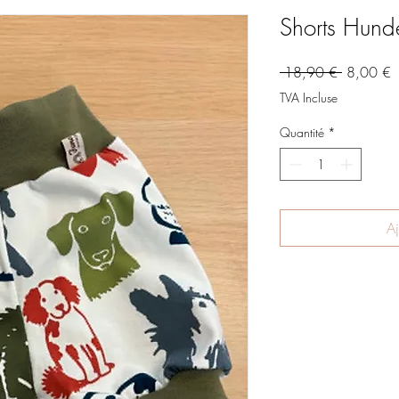
Shorts Hund
Prix
P
 18,90 € 
8,00 €
original
p
TVA Incluse
Quantité
*
Aj