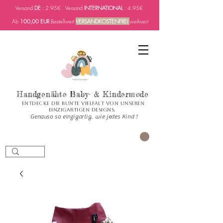
Versand
DE
: 2.95€ Versand
INTERNATIONAL
: 4.95€
Ab
100,00 EUR
Bestellwert
VERSANDKOSTENFREI
weltweit
Handgenähte Baby- & Kindermode
Entdecke die bunte Vielfalt von unseren
einzigartigen Designs.
Genauso so einzigartig, wie jedes Kind !
PANIER