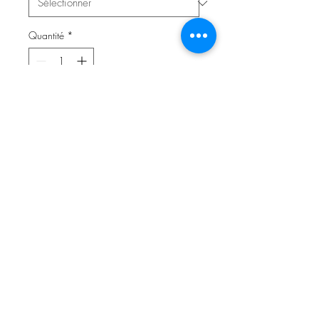
Quantité
*
Ajouter au panier
Schlupfmütze mit Zipfel aus
hochwertigem Jersey (95%
Baumwolle, 5% Elasthan).
Doppelseitiger Stoff mit Bündchen
(Gesichtsausschnitt) versehen.
Die Mütze kann wahlweise mit Jersey,
Teddyplüsch oder Fleece als Futter
vernäht werden.
© 2014 by Nastasja Symanzick
• Lennestraße 42 •