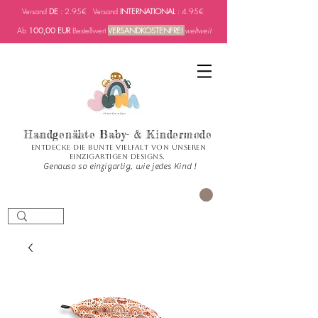
Versand
DE
: 2.95€ Versand
INTERNATIONAL
: 4.95€
Ab
100,00 EUR
Bestellwert
VERSANDKOSTENFREI
weltweit
Handgenähte Baby- & Kindermode
Entdecke die bunte Vielfalt von unseren
einzigartigen Designs.
Genauso so einzigartig, wie jedes Kind !
PANIER