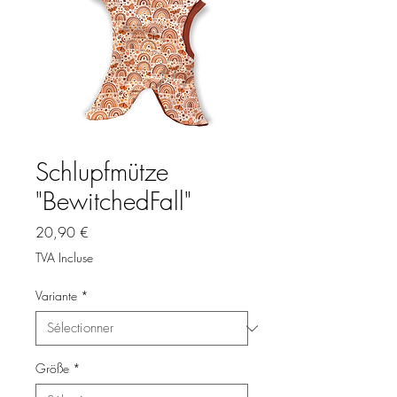
Schlupfmütze
"BewitchedFall"
Prix
20,90 €
TVA Incluse
Variante
*
Größe
*