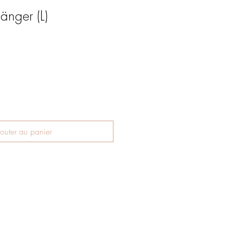
änger (L)
outer au panier