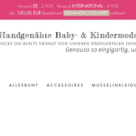
Versand
DE
: 2.95€ Versand
INTERNATIONAL
: 4.95€
Ab
100,00 EUR
Bestellwert
VERSANDKOSTENFREI
weltweit
Handgenähte Baby- & Kindermod
decke die bunte Vielfalt von unseren einzigartigen Des
Genauso so einzigartig, wi
A L L E S B U N T
A C C E S S O I R E S
M U S S E L I N K L E I D