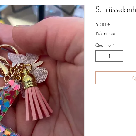
Schlüsselanh
Prix
5,00 €
TVA Incluse
Quantité
*
Aj