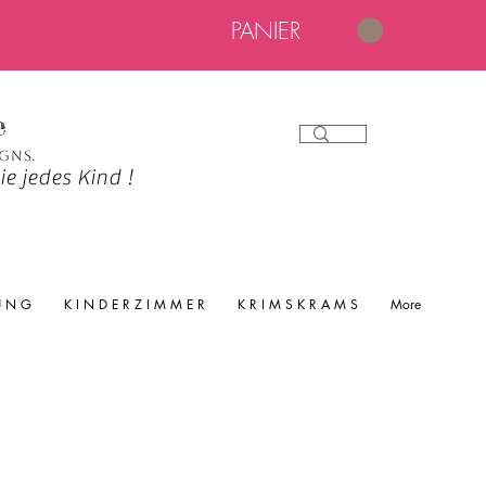
PANIER
e
igns.
e jedes Kind !
 U N G
K I N D E R Z I M M E R
K R I M S K R A M S
More