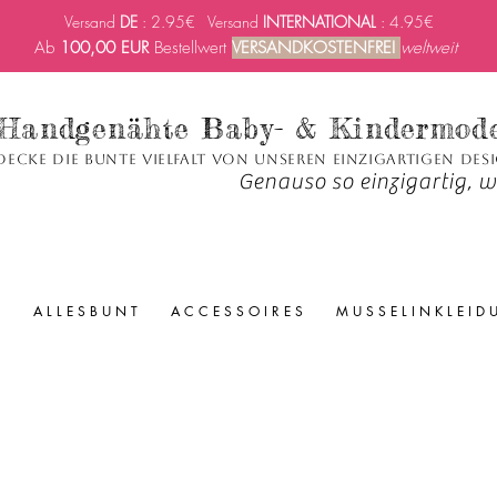
Versand
DE
: 2.95€ Versand
INTERNATIONAL
: 4.95€
Ab
100,00 EUR
Bestellwert
VERSANDKOSTENFREI
weltweit
Handgenähte Baby- & Kindermod
decke die bunte Vielfalt von unseren einzigartigen Des
Genauso so einzigartig, wi
A L L E S B U N T
A C C E S S O I R E S
M U S S E L I N K L E I D