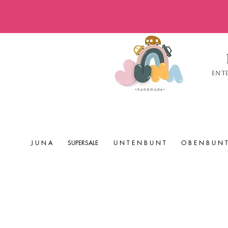
Ent
J U N A
SUPERSALE
U N T E N B U N T
O B E N B U N T