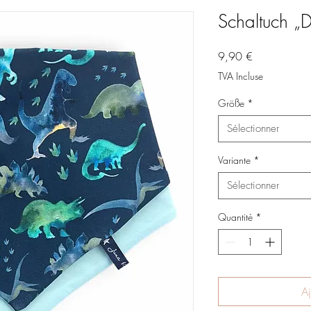
Schaltuch 
Prix
9,90 €
TVA Incluse
Größe
*
Sélectionner
Variante
*
Sélectionner
Quantité
*
Aj