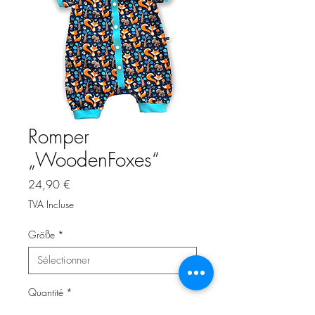
Romper
„WoodenFoxes“
Prix
24,90 €
TVA Incluse
Größe
*
Quantité
*