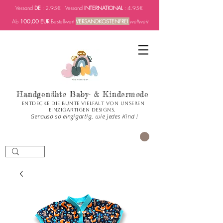
Versand
DE
: 2.95€ Versand
INTERNATIONAL
: 4.95€
Ab
100,00 EUR
Bestellwert
VERSANDKOSTENFREI
weltweit
Handgenähte Baby- & Kindermode
Entdecke die bunte Vielfalt von unseren
einzigartigen Designs.
Genauso so einzigartig, wie jedes Kind !
PANIER