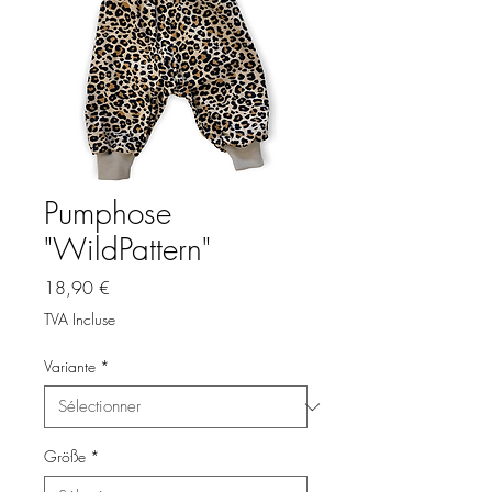
Pumphose
"WildPattern"
Prix
18,90 €
TVA Incluse
Variante
*
Größe
*