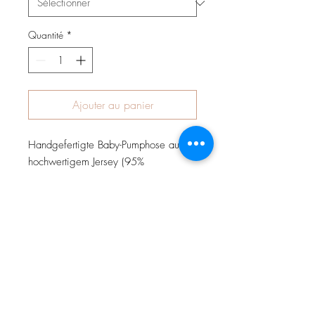
Quantité
*
Ajouter au panier
Handgefertigte Baby-Pumphose aus
hochwertigem Jersey (95%
Baumwolle, 5% Elasthan) mit hohem
Bündchen zum Schutz des Rückens
Ihres Kindes. Die Hose ist weit
geschnitten, hat keine Seitennähte und
ermöglicht somit absolute
Bewegungsfreiheit.
Wahlweise kann die Hose mit
Teddyplüsch (Innenfutter) vernäht