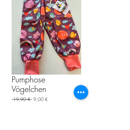
Pumphose
Vögelchen
Prix
Prix
 19,90 € 
9,00 €
original
promotionnel
TVA Incluse
Quantité
*