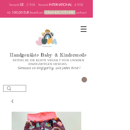
Versand
DE
: 2.95€ Versand
INTERNATIONAL
: 4.95€
Ab
100,00 EUR
Bestellwert
VERSANDKOSTENFREI
weltweit
Handgenähte Baby- & Kindermode
Entdecke die bunte Vielfalt von unseren
einzigartigen Designs.
Genauso so einzigartig, wie jedes Kind !
PANIER