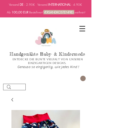
Versand
DE
: 2.95€ Versand
INTERNATIONAL
: 4.95€
Ab
100,00 EUR
Bestellwert
VERSANDKOSTENFREI
weltweit
Handgenähte Baby- & Kindermode
Entdecke die bunte Vielfalt von unseren
einzigartigen Designs.
Genauso so einzigartig, wie jedes Kind !
PANIER