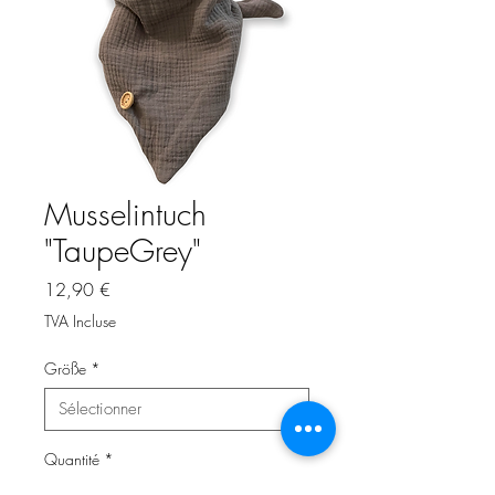
Musselintuch
"TaupeGrey"
Prix
12,90 €
TVA Incluse
Größe
*
Quantité
*