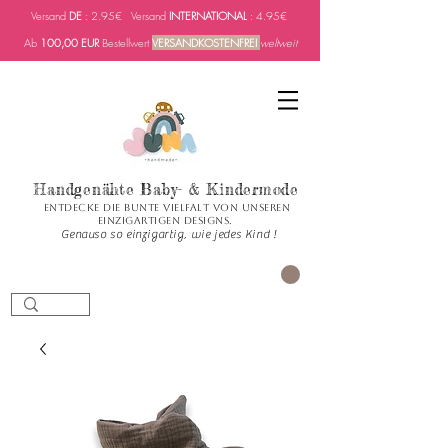
Versand
DE
: 2.95€ Versand
INTERNATIONAL
: 4.95€
Ab
100,00 EUR
Bestellwert
VERSANDKOSTENFREI
weltweit
Handgenähte Baby- & Kindermode
Entdecke die bunte Vielfalt von unseren
einzigartigen Designs.
Genauso so einzigartig, wie jedes Kind !
PANIER