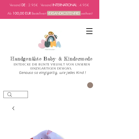
Versand
DE
: 2.95€ Versand
INTERNATIONAL
: 4.95€
Ab
100,00 EUR
Bestellwert
VERSANDKOSTENFREI
weltweit
Handgenähte Baby- & Kindermode
Entdecke die bunte Vielfalt von unseren
einzigartigen Designs.
Genauso so einzigartig, wie jedes Kind !
PANIER