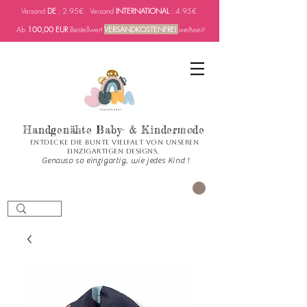
Versand
DE
: 2.95€ Versand
INTERNATIONAL
: 4.95€
Ab
100,00 EUR
Bestellwert
VERSANDKOSTENFREI
weltweit
Handgenähte Baby- & Kindermode
Entdecke die bunte Vielfalt von unseren
einzigartigen Designs.
Genauso so einzigartig, wie jedes Kind !
PANIER