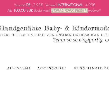
Versand
DE
: 2.95€ Versand
INTERNATIONAL
: 4.95€
Ab
100,00 EUR
Bestellwert
VERSANDKOSTENFREI
weltweit
Handgenähte Baby- & Kindermod
decke die bunte Vielfalt von unseren einzigartigen Des
Genauso so einzigartig, wi
A L L E S B U N T
A C C E S S O I R E S
M U S S E L I N K L E I D