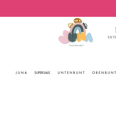
Ent
J U N A
SUPERSALE
U N T E N B U N T
O B E N B U N T