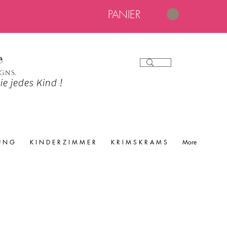
PANIER
e
igns.
e jedes Kind !
 U N G
K I N D E R Z I M M E R
K R I M S K R A M S
More