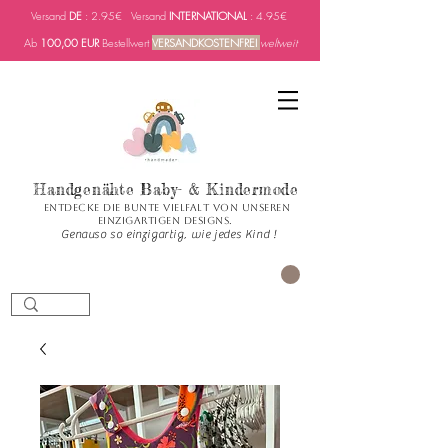
Versand
DE
: 2.95€ Versand
INTERNATIONAL
: 4.95€
Ab
100,00 EUR
Bestellwert
VERSANDKOSTENFREI
weltweit
Handgenähte Baby- & Kindermode
Entdecke die bunte Vielfalt von unseren
einzigartigen Designs.
Genauso so einzigartig, wie jedes Kind !
PANIER