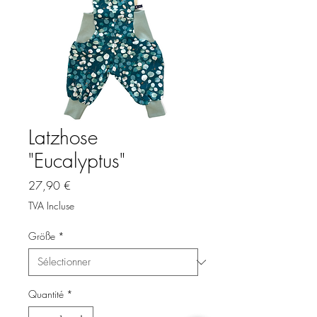
Latzhose
"Eucalyptus"
Prix
27,90 €
TVA Incluse
Größe
*
Quantité
*