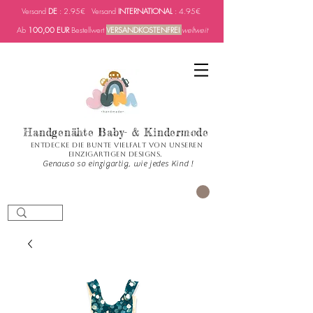
Versand
DE
: 2.95€ Versand
INTERNATIONAL
: 4.95€
Ab
100,00 EUR
Bestellwert
VERSANDKOSTENFREI
weltweit
Handgenähte Baby- & Kindermode
Entdecke die bunte Vielfalt von unseren
einzigartigen Designs.
Genauso so einzigartig, wie jedes Kind !
PANIER