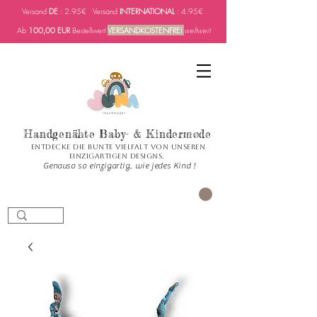
Versand
DE
: 2.95€ Versand
INTERNATIONAL
: 4.95€
Ab
100,00 EUR
Bestellwert
VERSANDKOSTENFREI
weltweit
Handgenähte Baby- & Kindermode
Entdecke die bunte Vielfalt von unseren
einzigartigen Designs.
Genauso so einzigartig, wie jedes Kind !
PANIER