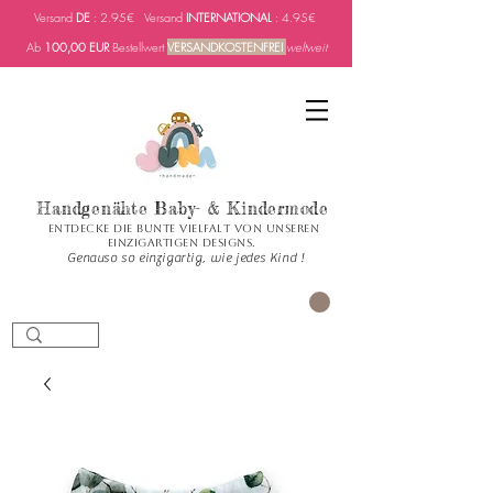
Versand
DE
: 2.95€ Versand
INTERNATIONAL
: 4.95€
Ab
100,00 EUR
Bestellwert
VERSANDKOSTENFREI
weltweit
Handgenähte Baby- & Kindermode
Entdecke die bunte Vielfalt von unseren
einzigartigen Designs.
Genauso so einzigartig, wie jedes Kind !
PANIER