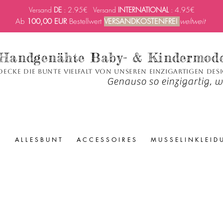
Versand
DE
: 2.95€ Versand
INTERNATIONAL
: 4.95€
Ab
100,00 EUR
Bestellwert
VERSANDKOSTENFREI
weltweit
Handgenähte Baby- & Kindermod
decke die bunte Vielfalt von unseren einzigartigen Des
Genauso so einzigartig, wi
A L L E S B U N T
A C C E S S O I R E S
M U S S E L I N K L E I D