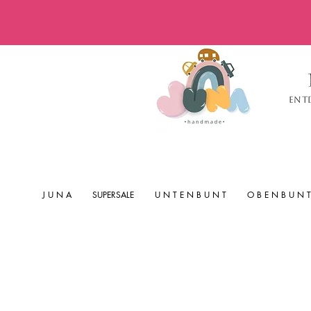
Ent
J U N A
SUPERSALE
U N T E N B U N T
O B E N B U N T