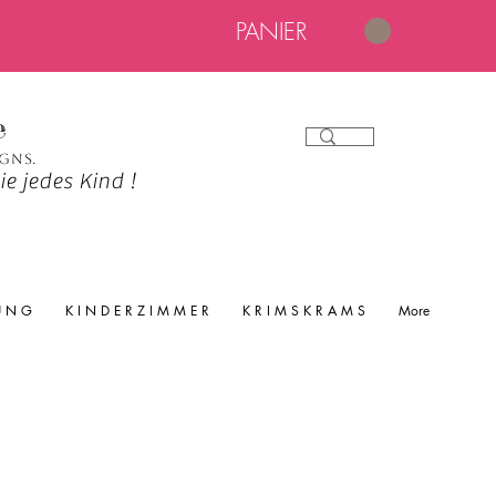
PANIER
e
igns.
e jedes Kind !
 U N G
K I N D E R Z I M M E R
K R I M S K R A M S
More