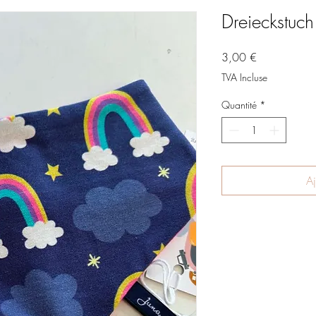
Dreieckstuc
Prix
3,00 €
TVA Incluse
Quantité
*
Aj