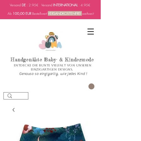
Versand
DE
: 2.95€ Versand
INTERNATIONAL
: 4.95€
Ab
100,00 EUR
Bestellwert
VERSANDKOSTENFREI
weltweit
Handgenähte Baby- & Kindermode
Entdecke die bunte Vielfalt von unseren
einzigartigen Designs.
Genauso so einzigartig, wie jedes Kind !
PANIER