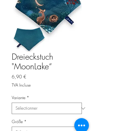
Dreieckstuch
"MoonLake“
Prix
6,90 €
TVA Incluse
Variante
*
Größe
*