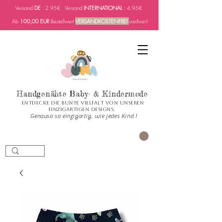
Versand
DE
: 2.95€ Versand
INTERNATIONAL
: 4.95€
Ab
100,00 EUR
Bestellwert
VERSANDKOSTENFREI
weltweit
Handgenähte Baby- & Kindermode
Entdecke die bunte Vielfalt von unseren
einzigartigen Designs.
Genauso so einzigartig, wie jedes Kind !
PANIER