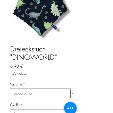
Dreieckstuch
"DINOWORLD“
Prix
6,90 €
TVA Incluse
Variante
*
Größe
*