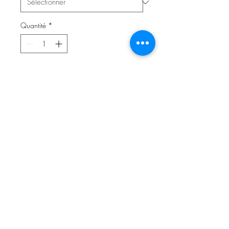
Quantité
*
Ajouter au panier
Wende-Beaniemütze aus
hochwertigem Jersey (95%
Baumwolle, 5% Elasthan).
Doppelseitiger Jerseystoff, wahlweise
auch mit Fleece oder Teddyplüsch
unterlegt.
✓ kuschelig weich & wärmend
✓ super bequem & elastisch
✓ individuell, stylisch und ein Unikat!