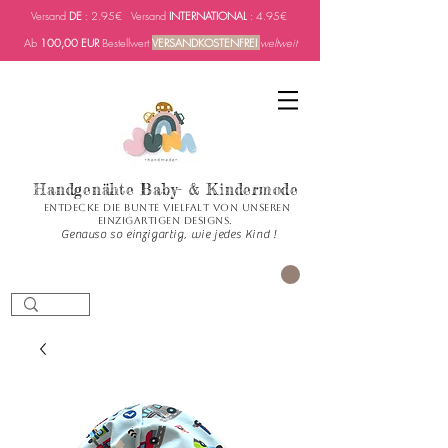
Versand
DE
: 2.95€ Versand
INTERNATIONAL
: 4.95€
Ab
100,00 EUR
Bestellwert
VERSANDKOSTENFREI
weltweit
Handgenähte Baby- & Kindermode
Entdecke die bunte Vielfalt von unseren
einzigartigen Designs.
Genauso so einzigartig, wie jedes Kind !
PANIER