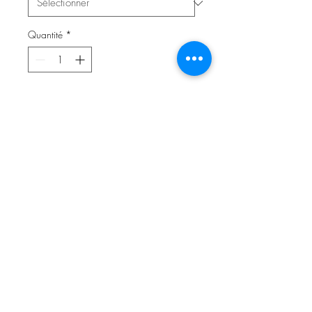
Quantité
*
Ajouter au panier
Wende-Beaniemütze aus
hochwertigem Jersey (95%
Baumwolle, 5% Elasthan).
Doppelseitiger Jerseystoff, wahlweise
auch mit Fleece oder Teddyplüsch
unterlegt.
✓ kuschelig weich & wärmend
✓ super bequem & elastisch
✓ individuell, stylisch und ein Unikat!