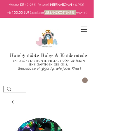
Versand
DE
: 2.95€ Versand
INTERNATIONAL
: 4.95€
Ab
100,00 EUR
Bestellwert
VERSANDKOSTENFREI
weltweit
Handgenähte Baby- & Kindermode
Entdecke die bunte Vielfalt von unseren
einzigartigen Designs.
Genauso so einzigartig, wie jedes Kind !
PANIER