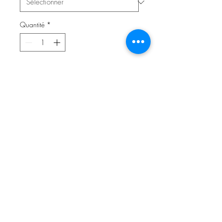
Quantité
*
Ajouter au panier
Wende-Beaniemütze aus
hochwertigem Jersey (95%
Baumwolle, 5% Elasthan).
Doppelseitiger Jerseystoff, wahlweise
auch mit Fleece oder Teddyplüsch
unterlegt.
✓ kuschelig weich & wärmend
✓ super bequem & elastisch
✓ individuell, stylisch und ein Unikat!