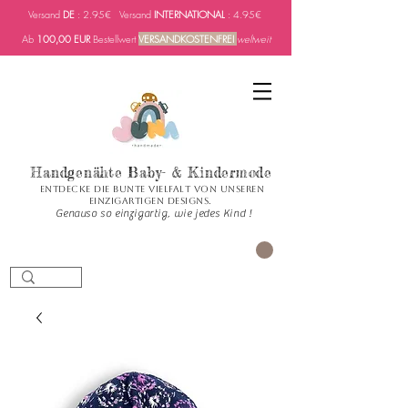
Versand
DE
: 2.95€ Versand
INTERNATIONAL
: 4.95€
Ab
100,00 EUR
Bestellwert
VERSANDKOSTENFREI
weltweit
Handgenähte Baby- & Kindermode
Entdecke die bunte Vielfalt von unseren
einzigartigen Designs.
Genauso so einzigartig, wie jedes Kind !
PANIER