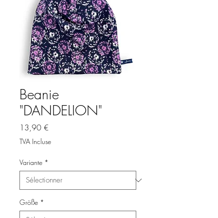
Beanie
"DANDELION"
Prix
13,90 €
TVA Incluse
Variante
*
Größe
*