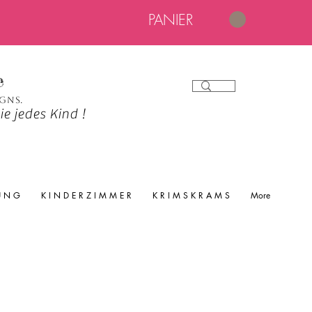
PANIER
e
igns.
e jedes Kind !
 U N G
K I N D E R Z I M M E R
K R I M S K R A M S
More