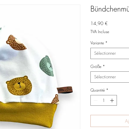
Bündchenmü
Prix
14,90 €
TVA Incluse
Variante
*
Sélectionner
Größe
*
Sélectionner
Quantité
*
Aj