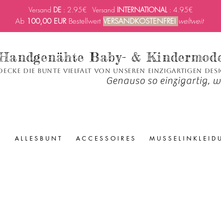
Versand
DE
: 2.95€ Versand
INTERNATIONAL
: 4.95€
Ab
100,00 EUR
Bestellwert
VERSANDKOSTENFREI
weltweit
Handgenähte Baby- & Kindermod
decke die bunte Vielfalt von unseren einzigartigen Des
Genauso so einzigartig, wi
A L L E S B U N T
A C C E S S O I R E S
M U S S E L I N K L E I D