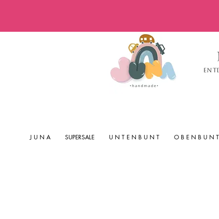
Ent
J U N A
SUPERSALE
U N T E N B U N T
O B E N B U N T