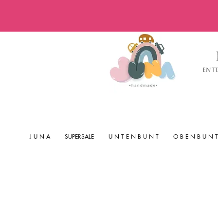
Ent
J U N A
SUPERSALE
U N T E N B U N T
O B E N B U N T