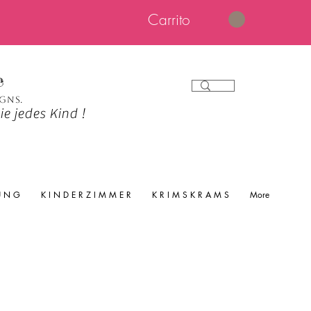
Carrito
e
igns.
e jedes Kind !
 U N G
K I N D E R Z I M M E R
K R I M S K R A M S
More