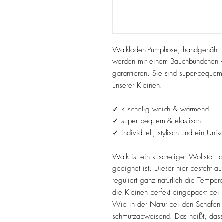
Walkloden-Pumphose, handgenäht. 
werden mit einem Bauchbündchen ve
garantieren. Sie sind super-bequem
unserer Kleinen.
✓ kuschelig weich & wärmend
✓ super bequem & elastisch
✓ individuell, stylisch und ein Unik
Walk ist ein kuscheliger Wollstoff
geeignet ist. Dieser hier besteht a
reguliert ganz natürlich die Temper
die Kleinen perfekt eingepackt bei 
Wie in der Natur bei den Schafen 
schmutzabweisend. Das heißt, dass