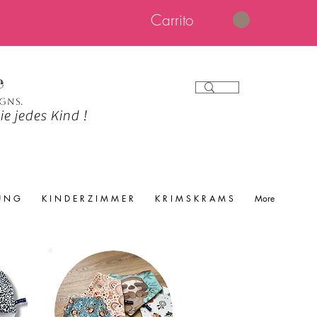
Carrito
e
igns.
e jedes Kind !
 U N G
K I N D E R Z I M M E R
K R I M S K R A M S
More