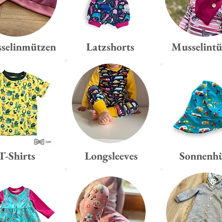
selinmützen
Latzshorts
Musselintü
T-Shirts
Longsleeves
Sonnenh