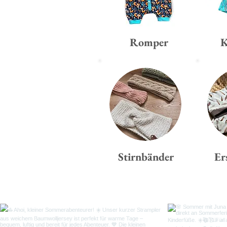
Romper
K
Stirnbänder
Er