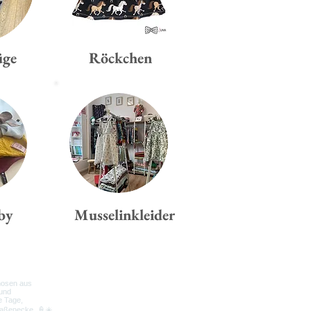
üge
Röckchen
by
Musselinkleider