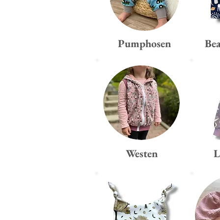
Pumphosen
Be
Westen
L