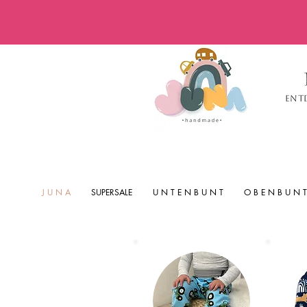
Ent
J U N A
SUPERSALE
U N T E N B U N T
O B E N B U N T