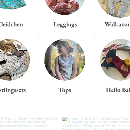
leidchen
Leggings
Walkanz
stlingssets
Tops
Hello Ba